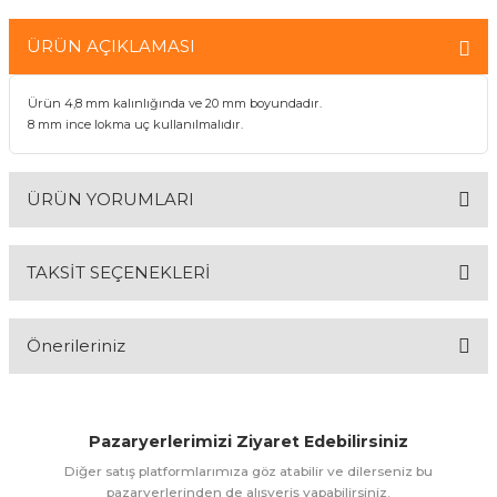
ÜRÜN AÇIKLAMASI
& Keskiler
Ürün 4,8 mm kalınlığında ve 20 mm boyundadır.
8 mm ince lokma uç kullanılmalıdır.
ı & Bijon Anahtarları
ÜRÜN YORUMLARI
 & Atölye Dolapları
TAKSİT SEÇENEKLERİ
Bu ürüne ilk yorumu siz yapın!
Önerileriniz
Yorum Yaz
Bu ürünün fiyat bilgisi, resim, ürün açıklamalarında ve diğer
konularda yetersiz gördüğünüz noktaları öneri formunu
Pazaryerlerimizi Ziyaret Edebilirsiniz
kullanarak tarafımıza iletebilirsiniz.
Görüş ve önerileriniz için teşekkür ederiz.
Diğer satış platformlarımıza göz atabilir ve dilerseniz bu
pazaryerlerinden de alışveriş yapabilirsiniz.