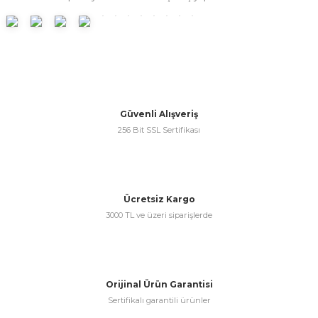
Ürün resmi kalitesiz, bozuk veya görüntülenemiyor.
Ürün açıklamasında eksik bilgiler bulunuyor.
Ürün bilgilerinde hatalar bulunuyor.
Ürün fiyatı diğer sitelerden daha pahalı.
Bu ürüne benzer farklı alternatifler olmalı.
Güvenli Alışveriş
256 Bit SSL Sertifikası
Gönder
Ücretsiz Kargo
3000 TL ve üzeri siparişlerde
Orijinal Ürün Garantisi
Sertifikalı garantili ürünler