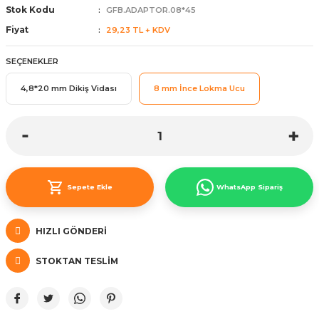
Stok Kodu
GFB.ADAPTOR.08*45
ünleri
 Bantları
ı
Fiyat
29,23 TL + KDV
ra Çeşitleri
SEÇENEKLER
Tİ UÇ ÇEŞİTLERİ
ı
4,8*20 mm Dikiş Vidası
8 mm İnce Lokma Ucu
ı
örü
Sepete Ekle
WhatsApp Sipariş
rı
HIZLI GÖNDERI
STOKTAN TESLIM
inaları