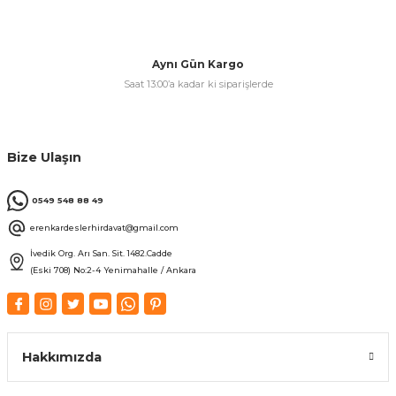
Aynı Gün Kargo
Saat 13:00’a kadar ki siparişlerde
Bize Ulaşın
0549 548 88 49
erenkardeslerhirdavat@gmail.com
İvedik Org. Arı San. Sit. 1482.Cadde
(Eski 708) No:2-4 Yenimahalle / Ankara
Hakkımızda