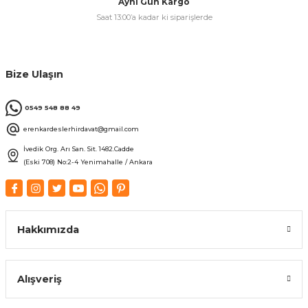
Aynı Gün Kargo
Saat 13:00’a kadar ki siparişlerde
Bize Ulaşın
0549 548 88 49
erenkardeslerhirdavat@gmail.com
İvedik Org. Arı San. Sit. 1482.Cadde
(Eski 708) No:2-4 Yenimahalle / Ankara
Hakkımızda
Alışveriş