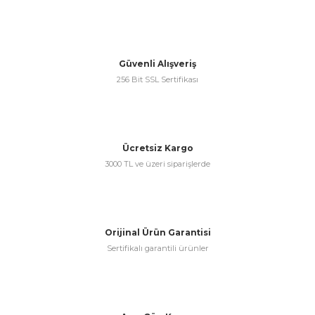
& Keskiler
Güvenli Alışveriş
256 Bit SSL Sertifikası
ı & Bijon Anahtarları
Ücretsiz Kargo
 & Atölye Dolapları
3000 TL ve üzeri siparişlerde
Orijinal Ürün Garantisi
Sertifikalı garantili ürünler