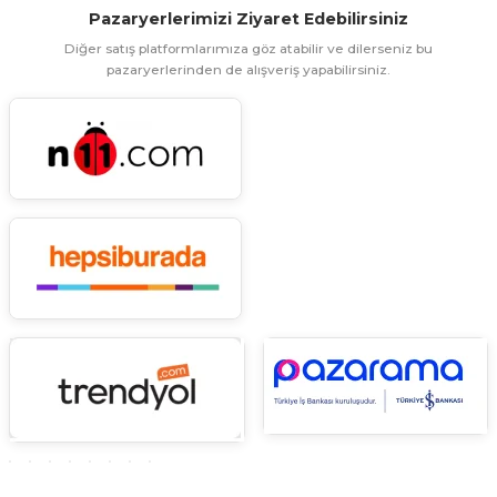
Pazaryerlerimizi Ziyaret Edebilirsiniz
ünleri
 Bantları
ı
Diğer satış platformlarımıza göz atabilir ve dilerseniz bu
pazaryerlerinden de alışveriş yapabilirsiniz.
ra Çeşitleri
Tİ UÇ ÇEŞİTLERİ
ı
ı
örü
rı
inaları