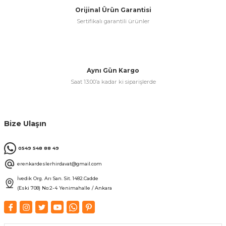
Orijinal Ürün Garantisi
Sertifikalı garantili ürünler
& Keskiler
Aynı Gün Kargo
Saat 13:00’a kadar ki siparişlerde
ı & Bijon Anahtarları
 & Atölye Dolapları
Bize Ulaşın
0549 548 88 49
erenkardeslerhirdavat@gmail.com
İvedik Org. Arı San. Sit. 1482.Cadde
(Eski 708) No:2-4 Yenimahalle / Ankara