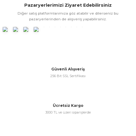
Pazaryerlerimizi Ziyaret Edebilirsiniz
ünleri
 Bantları
ı
Diğer satış platformlarımıza göz atabilir ve dilerseniz bu
pazaryerlerinden de alışveriş yapabilirsiniz.
ra Çeşitleri
Tİ UÇ ÇEŞİTLERİ
ı
ı
örü
Güvenli Alışveriş
256 Bit SSL Sertifikası
rı
Ücretsiz Kargo
inaları
3000 TL ve üzeri siparişlerde