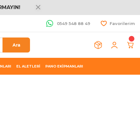
RMAYIN!
0549 548 88 49
Favorilerim
Ara
NLARI
EL ALETLERİ
PANO EKİPMANLARI