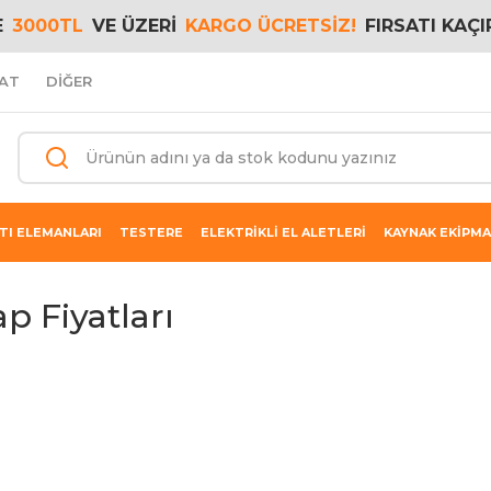
E
3000TL
VE ÜZERİ
KARGO ÜCRETSİZ!
FIRSATI KAÇI
AT
DİĞER
TI ELEMANLARI
TESTERE
ELEKTRİKLİ EL ALETLERİ
KAYNAK EKİPMA
p Fiyatları