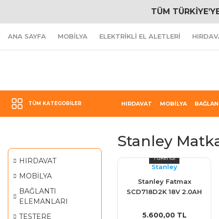
TÜM TÜRKİYE’Y
ANA SAYFA
MOBİLYA
ELEKTRİKLİ EL ALETLERİ
HIRDAV
TÜM KATEGORILER
HIRDAVAT
MOBİLYA
BAĞLAN
Stanley Matka
Tükendi
HIRDAVAT
Stanley
MOBİLYA
Stanley Fatmax
BAĞLANTI
SCD718D2K 18V 2.0AH
ELEMANLARI
V20 Çift Akülü Darbeli
Matkap
5.600,00 TL
TESTERE