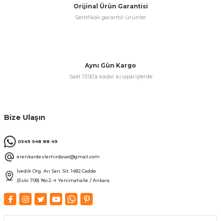
Orijinal Ürün Garantisi
Sertifikalı garantili ürünler
& Keskiler
Aynı Gün Kargo
Saat 13:00’a kadar ki siparişlerde
ı & Bijon Anahtarları
 & Atölye Dolapları
Bize Ulaşın
0549 548 88 49
erenkardeslerhirdavat@gmail.com
İvedik Org. Arı San. Sit. 1482.Cadde
(Eski 708) No:2-4 Yenimahalle / Ankara