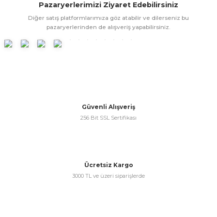
Pazaryerlerimizi Ziyaret Edebilirsiniz
ünleri
 Bantları
ı
Diğer satış platformlarımıza göz atabilir ve dilerseniz bu
pazaryerlerinden de alışveriş yapabilirsiniz.
ra Çeşitleri
Tİ UÇ ÇEŞİTLERİ
ı
ı
örü
Güvenli Alışveriş
256 Bit SSL Sertifikası
rı
Ücretsiz Kargo
3000 TL ve üzeri siparişlerde
inaları