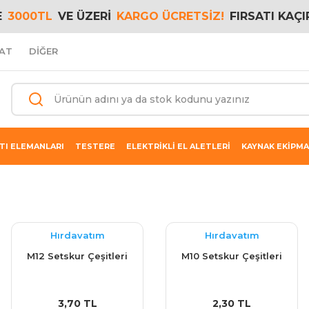
E
3000TL
VE ÜZERİ
KARGO ÜCRETSİZ!
FIRSATI KAÇI
AT
DİĞER
TI ELEMANLARI
TESTERE
ELEKTRİKLİ EL ALETLERİ
KAYNAK EKİPMA
Hırdavatım
Hırdavatım
M12 Setskur Çeşitleri
M10 Setskur Çeşitleri
3,70 TL
2,30 TL