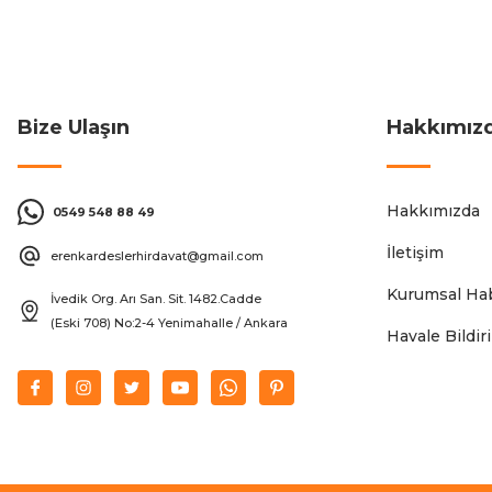
Bize Ulaşın
Hakkımız
Hakkımızda
0549 548 88 49
İletişim
erenkardeslerhirdavat@gmail.com
Kurumsal Hab
İvedik Org. Arı San. Sit. 1482.Cadde
(Eski 708) No:2-4 Yenimahalle / Ankara
Havale Bildi