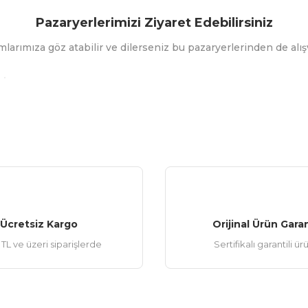
Pazaryerlerimizi Ziyaret Edebilirsiniz
mlarımıza göz atabilir ve dilerseniz bu pazaryerlerinden de alışv
Ücretsiz Kargo
Orijinal Ürün Garan
TL ve üzeri siparişlerde
Sertifikalı garantili ür