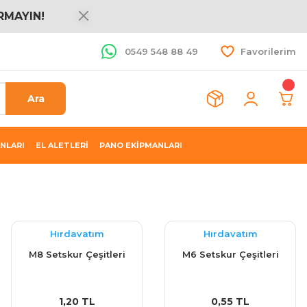
RMAYIN!
0549 548 88 49
Favorilerim
Ara
NLARI
EL ALETLERİ
PANO EKİPMANLARI
Hırdavatım
Hırdavatım
M8 Setskur Çeşitleri
M6 Setskur Çeşitleri
1,20 TL
0,55 TL