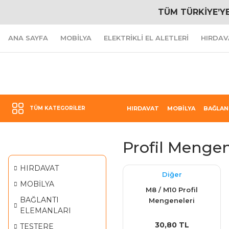
TÜM TÜRKİYE’Y
ANA SAYFA
MOBİLYA
ELEKTRİKLİ EL ALETLERİ
HIRDAV
TÜM KATEGORILER
HIRDAVAT
MOBİLYA
BAĞLAN
Profil Menge
HIRDAVAT
Diğer
MOBİLYA
M8 / M10 Profil
BAĞLANTI
Mengeneleri
ELEMANLARI
30,80 TL
TESTERE