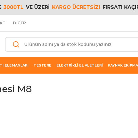
E
3000TL
VE ÜZERİ
KARGO ÜCRETSİZ!
FIRSATI KAÇI
AT
DİĞER
TI ELEMANLARI
TESTERE
ELEKTRİKLİ EL ALETLERİ
KAYNAK EKİPMA
nesi M8