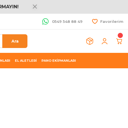
RMAYIN!
0549 548 88 49
Favorilerim
Ara
NLARI
EL ALETLERİ
PANO EKİPMANLARI