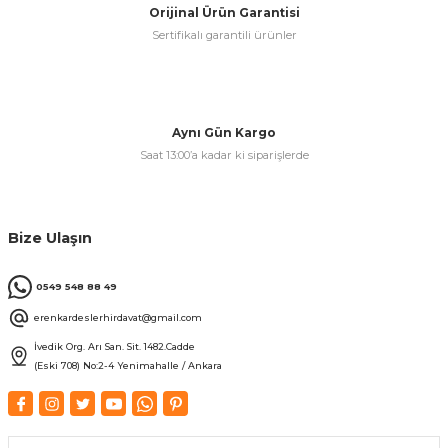
Orijinal Ürün Garantisi
Sertifikalı garantili ürünler
& Keskiler
Aynı Gün Kargo
Saat 13:00’a kadar ki siparişlerde
ı & Bijon Anahtarları
 & Atölye Dolapları
Bize Ulaşın
0549 548 88 49
erenkardeslerhirdavat@gmail.com
İvedik Org. Arı San. Sit. 1482.Cadde
(Eski 708) No:2-4 Yenimahalle / Ankara