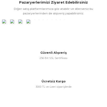
Pazaryerlerimizi Ziyaret Edebilirsiniz
ünleri
 Bantları
ı
Diğer satış platformlarımıza göz atabilir ve dilerseniz bu
pazaryerlerinden de alışveriş yapabilirsiniz.
ra Çeşitleri
Tİ UÇ ÇEŞİTLERİ
ı
ı
örü
Güvenli Alışveriş
256 Bit SSL Sertifikası
rı
Ücretsiz Kargo
3000 TL ve üzeri siparişlerde
inaları