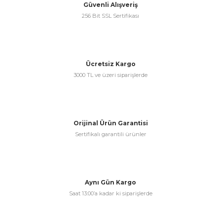
Güvenli Alışveriş
256 Bit SSL Sertifikası
& Keskiler
Ücretsiz Kargo
3000 TL ve üzeri siparişlerde
ı & Bijon Anahtarları
 & Atölye Dolapları
Orijinal Ürün Garantisi
Sertifikalı garantili ürünler
Aynı Gün Kargo
Saat 13:00’a kadar ki siparişlerde