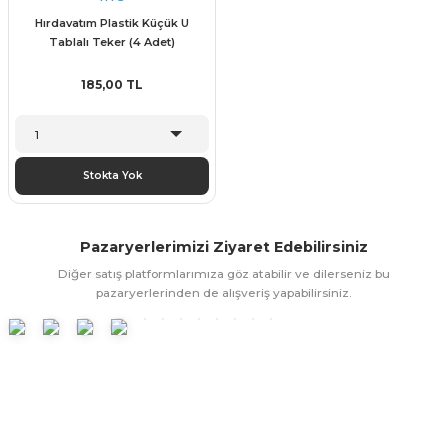
ünleri
 Bantları
ı
Hırdavatım Plastik Küçük U
Tablalı Teker (4 Adet)
ra Çeşitleri
185,00 TL
Tİ UÇ ÇEŞİTLERİ
ı
ı
Stokta Yok
örü
Pazaryerlerimizi Ziyaret Edebilirsiniz
Diğer satış platformlarımıza göz atabilir ve dilerseniz bu
pazaryerlerinden de alışveriş yapabilirsiniz.
rı
inaları