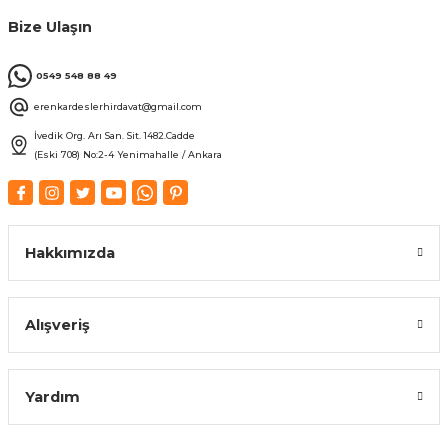
Bize Ulaşın
0549 548 88 49
erenkardeslerhirdavat@gmail.com
İvedik Org. Arı San. Sit. 1482.Cadde
(Eski 708) No:2-4 Yenimahalle / Ankara
Hakkımızda
Alışveriş
Yardım