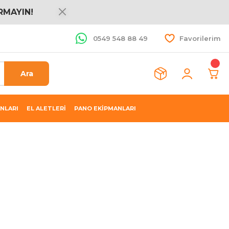
RMAYIN!
0549 548 88 49
Favorilerim
Ara
NLARI
EL ALETLERİ
PANO EKİPMANLARI