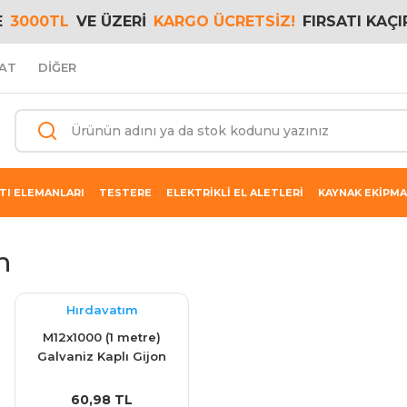
E
3000TL
VE ÜZERİ
KARGO ÜCRETSİZ!
FIRSATI KAÇI
AT
DİĞER
TI ELEMANLARI
TESTERE
ELEKTRİKLİ EL ALETLERİ
KAYNAK EKİPMA
n
Hırdavatım
M12x1000 (1 metre)
Galvaniz Kaplı Gijon
(Saplama / Tij )
60,98 TL