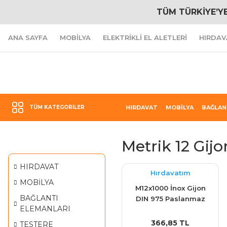
TÜM TÜRKİYE’Y
ANA SAYFA
MOBİLYA
ELEKTRİKLİ EL ALETLERİ
HIRDAV
TÜM KATEGORILER
HIRDAVAT
MOBİLYA
BAĞLAN
Metrik 12 Gijo
HIRDAVAT
Hırdavatım
MOBİLYA
M12x1000 İnox Gijon
BAĞLANTI
DIN 975 Paslanmaz
ELEMANLARI
(Saplama / TİJ )
366,85 TL
TESTERE