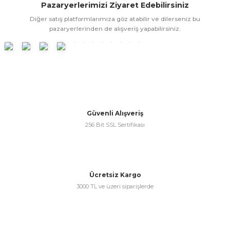
Pazaryerlerimizi Ziyaret Edebilirsiniz
ünleri
 Bantları
ı
Diğer satış platformlarımıza göz atabilir ve dilerseniz bu
pazaryerlerinden de alışveriş yapabilirsiniz.
ra Çeşitleri
Tİ UÇ ÇEŞİTLERİ
ı
ı
örü
Güvenli Alışveriş
256 Bit SSL Sertifikası
rı
Ücretsiz Kargo
3000 TL ve üzeri siparişlerde
inaları