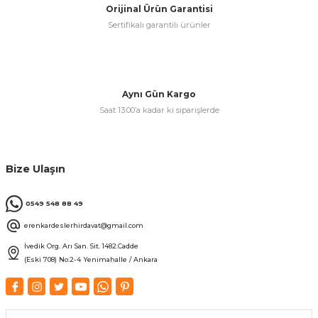
Orijinal Ürün Garantisi
Sertifikalı garantili ürünler
& Keskiler
Aynı Gün Kargo
Saat 13:00’a kadar ki siparişlerde
ı & Bijon Anahtarları
 & Atölye Dolapları
Bize Ulaşın
0549 548 88 49
erenkardeslerhirdavat@gmail.com
İvedik Org. Arı San. Sit. 1482.Cadde
(Eski 708) No:2-4 Yenimahalle / Ankara