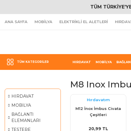
TÜM TÜRKİYE’Y
ANA SAYFA
MOBİLYA
ELEKTRİKLİ EL ALETLERİ
HIRDAV
TÜM KATEGORILER
HIRDAVAT
MOBİLYA
BAĞLAN
M8 Inox Imb
HIRDAVAT
Hırdavatım
MOBİLYA
M12 İnox İmbus Civata
BAĞLANTI
Çeşitleri
ELEMANLARI
20,99 TL
TESTERE