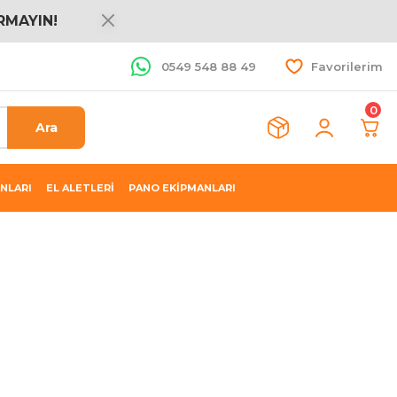
RMAYIN!
0549 548 88 49
Favorilerim
0
Ara
NLARI
EL ALETLERİ
PANO EKİPMANLARI