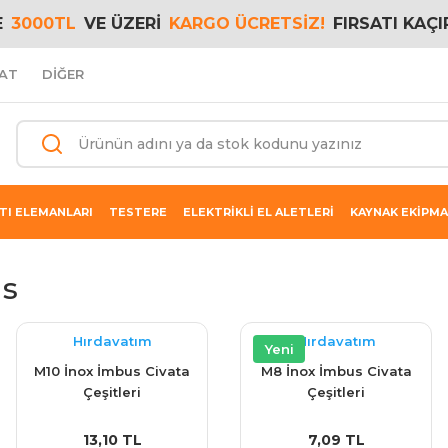
E
3000TL
VE ÜZERİ
KARGO ÜCRETSİZ!
FIRSATI KAÇI
AT
DİĞER
TI ELEMANLARI
TESTERE
ELEKTRİKLİ EL ALETLERİ
KAYNAK EKİPMA
us
Hırdavatım
Hırdavatım
Yeni
M10 İnox İmbus Civata
M8 İnox İmbus Civata
Çeşitleri
Çeşitleri
13,10 TL
7,09 TL