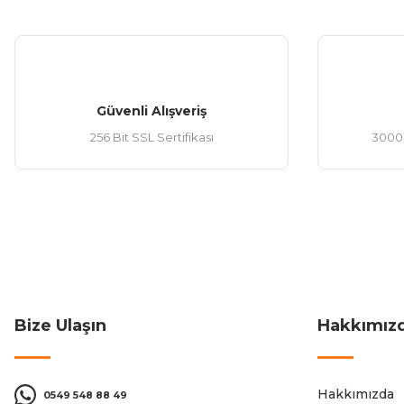
Güvenli Alışveriş
256 Bit SSL Sertifikası
3000 
Bize Ulaşın
Hakkımız
Hakkımızda
0549 548 88 49