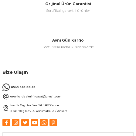
Orijinal Ürün Garantisi
Sertifikalı garantili ürünler
& Keskiler
Aynı Gün Kargo
Saat 13:00’a kadar ki siparişlerde
ı & Bijon Anahtarları
 & Atölye Dolapları
Bize Ulaşın
0549 548 88 49
erenkardeslerhirdavat@gmail.com
İvedik Org. Arı San. Sit. 1482.Cadde
(Eski 708) No:2-4 Yenimahalle / Ankara