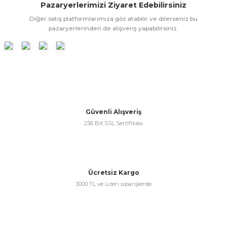
Pazaryerlerimizi Ziyaret Edebilirsiniz
ünleri
 Bantları
ı
Diğer satış platformlarımıza göz atabilir ve dilerseniz bu
pazaryerlerinden de alışveriş yapabilirsiniz.
ra Çeşitleri
Tİ UÇ ÇEŞİTLERİ
ı
ı
örü
Güvenli Alışveriş
256 Bit SSL Sertifikası
rı
Ücretsiz Kargo
3000 TL ve üzeri siparişlerde
inaları