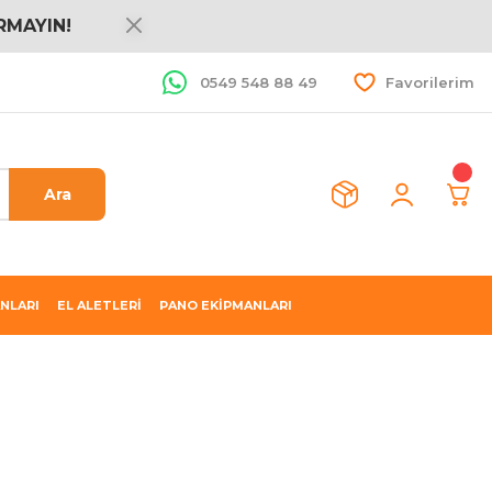
RMAYIN!
0549 548 88 49
Favorilerim
Ara
NLARI
EL ALETLERİ
PANO EKİPMANLARI