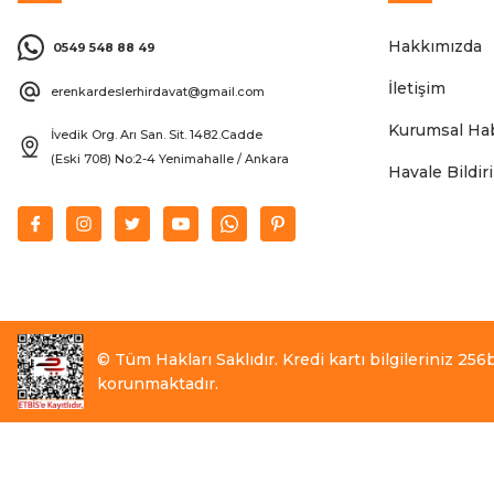
Hakkımızda
0549 548 88 49
İletişim
erenkardeslerhirdavat@gmail.com
Kurumsal Hab
İvedik Org. Arı San. Sit. 1482.Cadde
(Eski 708) No:2-4 Yenimahalle / Ankara
Havale Bildi
© Tüm Hakları Saklıdır. Kredi kartı bilgileriniz 256bi
korunmaktadır.