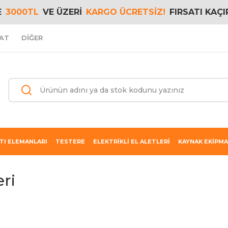
E
3000TL
VE ÜZERİ
KARGO ÜCRETSİZ!
FIRSATI KAÇI
AT
DİĞER
TI ELEMANLARI
TESTERE
ELEKTRİKLİ EL ALETLERİ
KAYNAK EKİPMA
eri