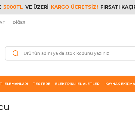
E
3000TL
VE ÜZERİ
KARGO ÜCRETSİZ!
FIRSATI KAÇI
AT
DİĞER
TI ELEMANLARI
TESTERE
ELEKTRİKLİ EL ALETLERİ
KAYNAK EKİPMA
Ucu