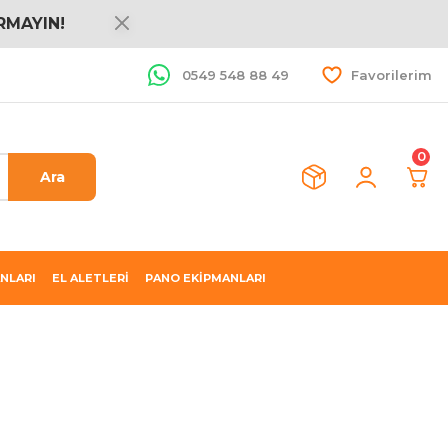
RMAYIN!
0549 548 88 49
Favorilerim
0
Ara
NLARI
EL ALETLERİ
PANO EKİPMANLARI