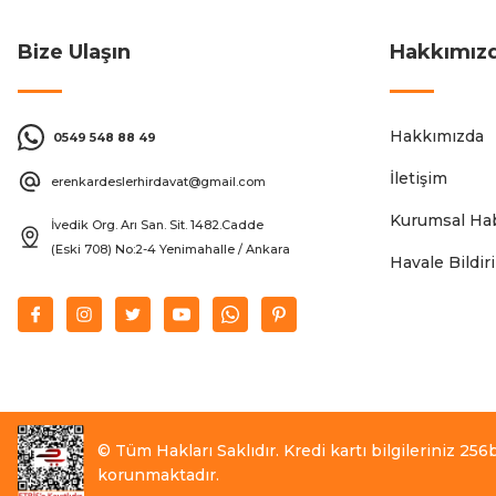
Bize Ulaşın
Hakkımız
Hakkımızda
0549 548 88 49
İletişim
erenkardeslerhirdavat@gmail.com
Kurumsal Hab
İvedik Org. Arı San. Sit. 1482.Cadde
(Eski 708) No:2-4 Yenimahalle / Ankara
Havale Bildi
© Tüm Hakları Saklıdır. Kredi kartı bilgileriniz 256bi
korunmaktadır.