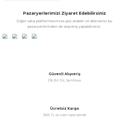
ünleri
 Bantları
ı
Pazaryerlerimizi Ziyaret Edebilirsiniz
ra Çeşitleri
Diğer satış platformlarımıza göz atabilir ve dilerseniz bu
pazaryerlerinden de alışveriş yapabilirsiniz.
Tİ UÇ ÇEŞİTLERİ
ı
ı
örü
Güvenli Alışveriş
256 Bit SSL Sertifikası
rı
inaları
Ücretsiz Kargo
3000 TL ve üzeri siparişlerde