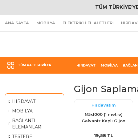
TÜM TÜRKİYE’Y
ANA SAYFA
MOBİLYA
ELEKTRİKLİ EL ALETLERİ
HIRDAV
TÜM KATEGORILER
HIRDAVAT
MOBİLYA
BAĞLAN
Gijon Saplam
HIRDAVAT
Hırdavatım
MOBİLYA
M5x1000 (1 metre)
BAĞLANTI
Galvaniz Kaplı Gijon
ELEMANLARI
(Saplama / Tij )
19,58 TL
TESTERE