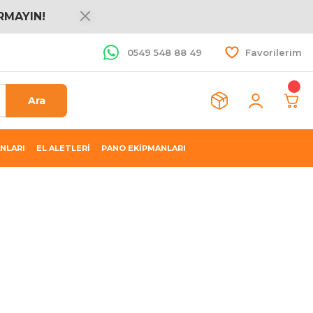
RMAYIN!
0549 548 88 49
Favorilerim
Ara
NLARI
EL ALETLERİ
PANO EKİPMANLARI