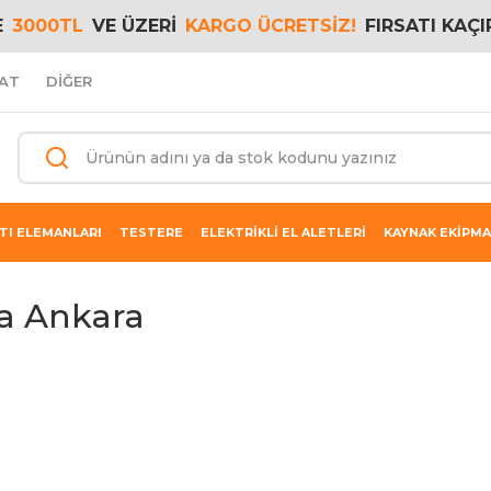
E
3000TL
VE ÜZERİ
KARGO ÜCRETSİZ!
FIRSATI KAÇI
AT
DİĞER
TI ELEMANLARI
TESTERE
ELEKTRİKLİ EL ALETLERİ
KAYNAK EKİPMA
a Ankara