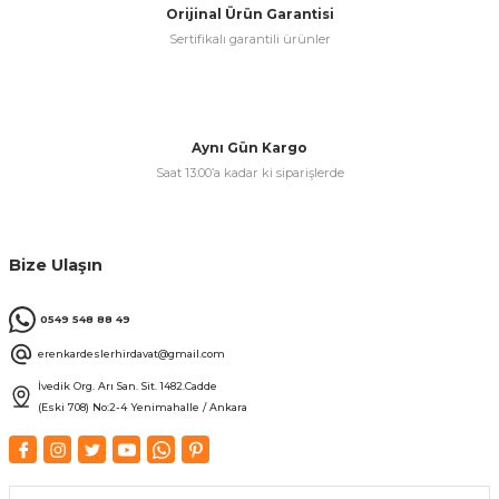
Orijinal Ürün Garantisi
Sertifikalı garantili ürünler
& Keskiler
Aynı Gün Kargo
Saat 13:00’a kadar ki siparişlerde
ı & Bijon Anahtarları
 & Atölye Dolapları
Bize Ulaşın
0549 548 88 49
erenkardeslerhirdavat@gmail.com
İvedik Org. Arı San. Sit. 1482.Cadde
(Eski 708) No:2-4 Yenimahalle / Ankara