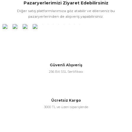
Pazaryerlerimizi Ziyaret Edebilirsiniz
ünleri
 Bantları
ı
Diğer satış platformlarımıza göz atabilir ve dilerseniz bu
pazaryerlerinden de alışveriş yapabilirsiniz.
ra Çeşitleri
Tİ UÇ ÇEŞİTLERİ
ı
ı
örü
Güvenli Alışveriş
256 Bit SSL Sertifikası
rı
Ücretsiz Kargo
3000 TL ve üzeri siparişlerde
inaları