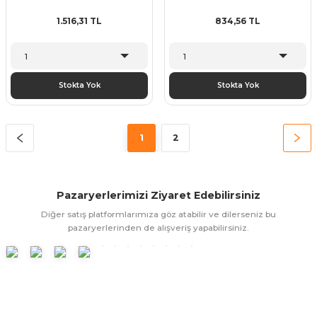
1.516,31 TL
834,56 TL
Stokta Yok
Stokta Yok
1
2
Pazaryerlerimizi Ziyaret Edebilirsiniz
Diğer satış platformlarımıza göz atabilir ve dilerseniz bu
pazaryerlerinden de alışveriş yapabilirsiniz.