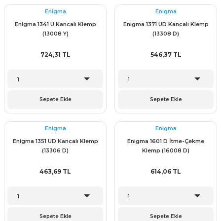
Enigma
Enigma
Enigma 1341 U Kancalı Klemp
Enigma 1371 UD Kancalı Klemp
& Keskiler
(13008 Y)
(13308 D)
724,31 TL
546,37 TL
ı & Bijon Anahtarları
Sepete Ekle
Sepete Ekle
 & Atölye Dolapları
Enigma
Enigma
Enigma 1351 UD Kancalı Klemp
Enigma 1601 D İtme-Çekme
(13306 D)
Klemp (16008 D)
463,69 TL
614,06 TL
Sepete Ekle
Sepete Ekle