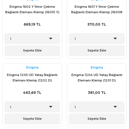
ünleri
 Bantları
ı
Enigma 1602 Y İtme-Çekme
Enigma 1601 Y İtme-Çekme
Bağlantı Elemanı Klemp (16010 Y)
Bağlantı Elemanı Klemp (16008
Y)
ra Çeşitleri
669,19 TL
570,00 TL
Tİ UÇ ÇEŞİTLERİ
ı
ı
Sepete Ekle
Sepete Ekle
örü
Enigma
Enigma
Enigma 1205 UD Yatay Bağlantı
Enigma 1204 UD Yatay Bağlantı
Elemanı Klemp (1202 D)
Elemanı Klemp (1201 D)
rı
463,69 TL
381,00 TL
inaları
Sepete Ekle
Sepete Ekle