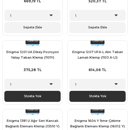
669,19 TL
520,37 TL
Sepete Ekle
Sepete Ekle
Tükendi
Tükendi
Enigma
Enigma
Enigma 1201 UA Dikey Pozisyon
Enigma 1207 UFA-L Alın Taban
Yatay Taban Klemp (1101Y)
Lamalı Klemp (1103 A-L1)
375,28 TL
614,06 TL
Stokta Yok
Stokta Yok
Tükendi
Tükendi
Enigma
Enigma
Enigma 1381 U Ağır Seri Kancalı
Enigma 1604 Y İtme-Çekme
Bağlantı Elemanı Klemp (13510 Y)
Bağlantı Elemanı Klemp (16012 Y)