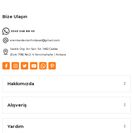
Bize Ulaşın
0549 548 88 49
erenkardeslerhirdavat@gmail.com
İvedik Org. Arı San. Sit. 1482.Cadde
(Eski 708) No:2-4 Yenimahalle / Ankara
Hakkımızda
Alışveriş
Yardım