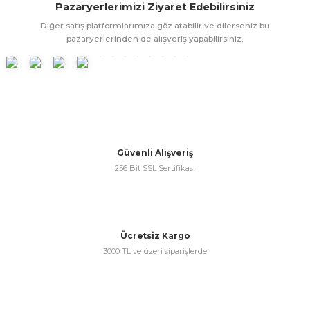
Pazaryerlerimizi Ziyaret Edebilirsiniz
ünleri
 Bantları
ı
Diğer satış platformlarımıza göz atabilir ve dilerseniz bu
pazaryerlerinden de alışveriş yapabilirsiniz.
ra Çeşitleri
Tİ UÇ ÇEŞİTLERİ
ı
ı
örü
Güvenli Alışveriş
256 Bit SSL Sertifikası
rı
Ücretsiz Kargo
3000 TL ve üzeri siparişlerde
inaları