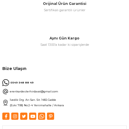
Orijinal Ürün Garantisi
Sertifikalı garantili ürünler
& Keskiler
Aynı Gün Kargo
Saat 13:00’a kadar ki siparişlerde
ı & Bijon Anahtarları
 & Atölye Dolapları
Bize Ulaşın
0549 548 88 49
erenkardeslerhirdavat@gmail.com
İvedik Org. Arı San. Sit. 1482.Cadde
(Eski 708) No:2-4 Yenimahalle / Ankara