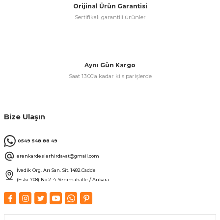
Orijinal Ürün Garantisi
Sertifikalı garantili ürünler
& Keskiler
Aynı Gün Kargo
Saat 13:00’a kadar ki siparişlerde
ı & Bijon Anahtarları
 & Atölye Dolapları
Bize Ulaşın
0549 548 88 49
erenkardeslerhirdavat@gmail.com
İvedik Org. Arı San. Sit. 1482.Cadde
(Eski 708) No:2-4 Yenimahalle / Ankara