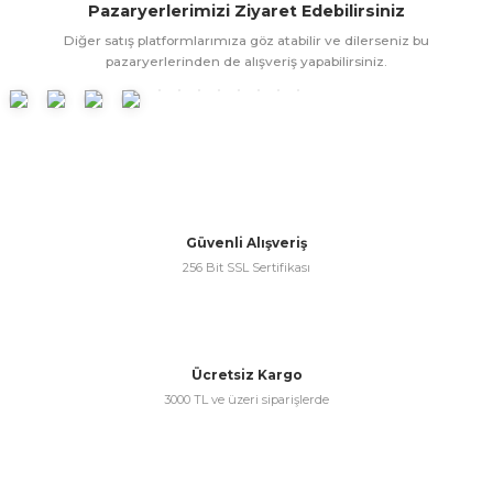
Pazaryerlerimizi Ziyaret Edebilirsiniz
ünleri
 Bantları
ı
Diğer satış platformlarımıza göz atabilir ve dilerseniz bu
pazaryerlerinden de alışveriş yapabilirsiniz.
ra Çeşitleri
Tİ UÇ ÇEŞİTLERİ
ı
ı
örü
Güvenli Alışveriş
256 Bit SSL Sertifikası
rı
Ücretsiz Kargo
3000 TL ve üzeri siparişlerde
inaları