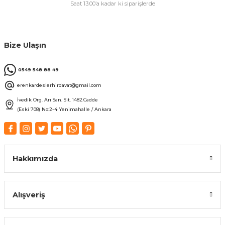
Saat 13:00’a kadar ki siparişlerde
Bize Ulaşın
0549 548 88 49
erenkardeslerhirdavat@gmail.com
İvedik Org. Arı San. Sit. 1482.Cadde
(Eski 708) No:2-4 Yenimahalle / Ankara
Hakkımızda
Alışveriş