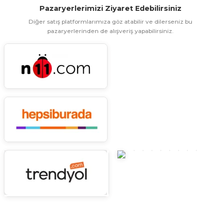
Pazaryerlerimizi Ziyaret Edebilirsiniz
ünleri
 Bantları
ı
Diğer satış platformlarımıza göz atabilir ve dilerseniz bu
pazaryerlerinden de alışveriş yapabilirsiniz.
ra Çeşitleri
Tİ UÇ ÇEŞİTLERİ
ı
ı
örü
rı
inaları