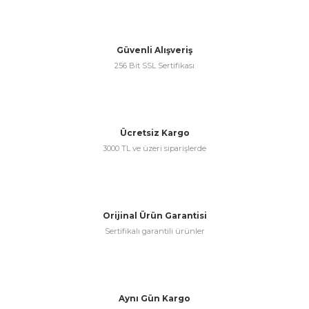
& Keskiler
Güvenli Alışveriş
256 Bit SSL Sertifikası
ı & Bijon Anahtarları
Ücretsiz Kargo
 & Atölye Dolapları
3000 TL ve üzeri siparişlerde
Orijinal Ürün Garantisi
Sertifikalı garantili ürünler
Aynı Gün Kargo