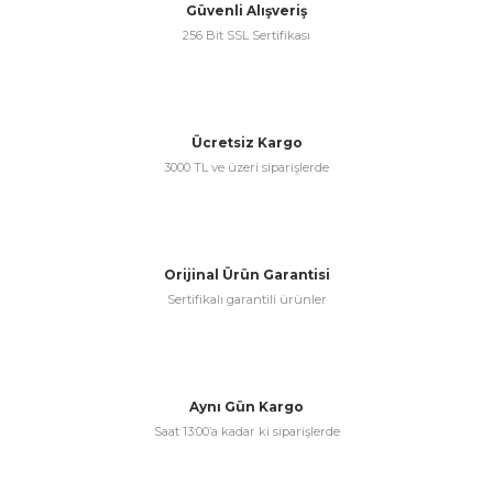
Güvenli Alışveriş
256 Bit SSL Sertifikası
& Keskiler
Ücretsiz Kargo
3000 TL ve üzeri siparişlerde
ı & Bijon Anahtarları
 & Atölye Dolapları
Orijinal Ürün Garantisi
Sertifikalı garantili ürünler
Aynı Gün Kargo
Saat 13:00’a kadar ki siparişlerde