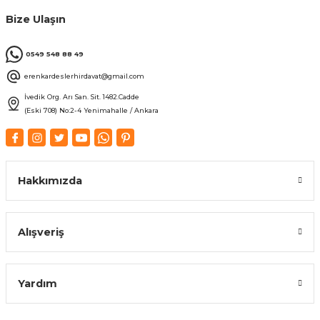
Bize Ulaşın
0549 548 88 49
erenkardeslerhirdavat@gmail.com
İvedik Org. Arı San. Sit. 1482.Cadde
(Eski 708) No:2-4 Yenimahalle / Ankara
Hakkımızda
Alışveriş
Yardım