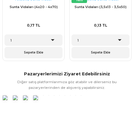
ünleri
 Bantları
ı
Sunta Vidaları (4x20 - 4x70)
Sunta Vidaları (3,5x13 - 3,5x50)
ra Çeşitleri
0,17 TL
0,13 TL
Tİ UÇ ÇEŞİTLERİ
ı
ı
Sepete Ekle
Sepete Ekle
örü
Pazaryerlerimizi Ziyaret Edebilirsiniz
Diğer satış platformlarımıza göz atabilir ve dilerseniz bu
pazaryerlerinden de alışveriş yapabilirsiniz.
rı
inaları