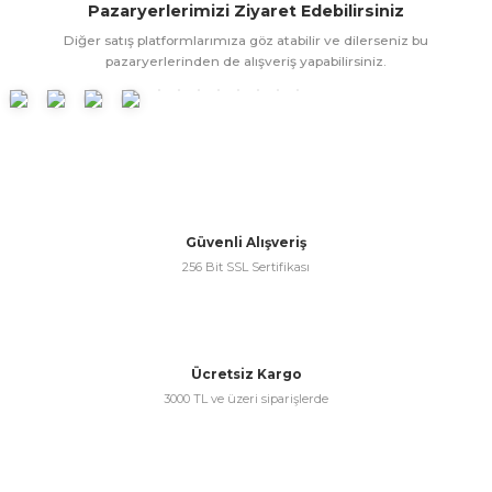
Pazaryerlerimizi Ziyaret Edebilirsiniz
ünleri
 Bantları
ı
Diğer satış platformlarımıza göz atabilir ve dilerseniz bu
pazaryerlerinden de alışveriş yapabilirsiniz.
ra Çeşitleri
Tİ UÇ ÇEŞİTLERİ
ı
ı
örü
Güvenli Alışveriş
256 Bit SSL Sertifikası
rı
Ücretsiz Kargo
3000 TL ve üzeri siparişlerde
inaları