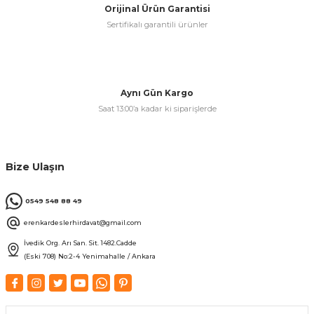
Orijinal Ürün Garantisi
Sertifikalı garantili ürünler
& Keskiler
Aynı Gün Kargo
Saat 13:00’a kadar ki siparişlerde
ı & Bijon Anahtarları
 & Atölye Dolapları
Bize Ulaşın
0549 548 88 49
erenkardeslerhirdavat@gmail.com
İvedik Org. Arı San. Sit. 1482.Cadde
(Eski 708) No:2-4 Yenimahalle / Ankara