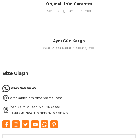
Orijinal Ürün Garantisi
Sertifikalı garantili ürünler
& Keskiler
Aynı Gün Kargo
Saat 13:00’a kadar ki siparişlerde
ı & Bijon Anahtarları
 & Atölye Dolapları
Bize Ulaşın
0549 548 88 49
erenkardeslerhirdavat@gmail.com
İvedik Org. Arı San. Sit. 1482.Cadde
(Eski 708) No:2-4 Yenimahalle / Ankara