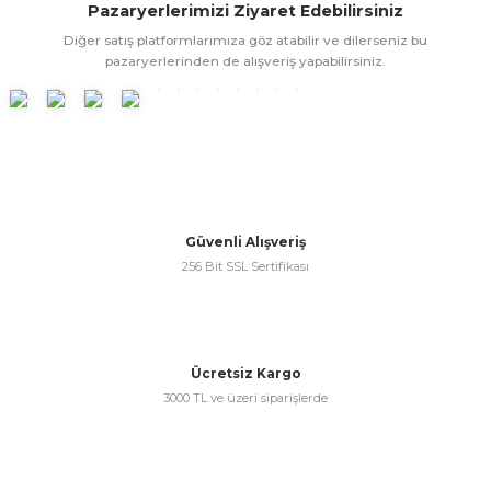
Pazaryerlerimizi Ziyaret Edebilirsiniz
ünleri
 Bantları
ı
Diğer satış platformlarımıza göz atabilir ve dilerseniz bu
pazaryerlerinden de alışveriş yapabilirsiniz.
ra Çeşitleri
Tİ UÇ ÇEŞİTLERİ
ı
ı
örü
Güvenli Alışveriş
256 Bit SSL Sertifikası
rı
Ücretsiz Kargo
3000 TL ve üzeri siparişlerde
inaları