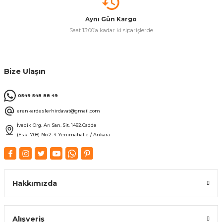
Aynı Gün Kargo
Saat 13:00’a kadar ki siparişlerde
Bize Ulaşın
0549 548 88 49
erenkardeslerhirdavat@gmail.com
İvedik Org. Arı San. Sit. 1482.Cadde
(Eski 708) No:2-4 Yenimahalle / Ankara
Hakkımızda
Alışveriş