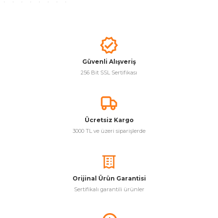
& Keskiler
Güvenli Alışveriş
256 Bit SSL Sertifikası
ı & Bijon Anahtarları
 & Atölye Dolapları
Ücretsiz Kargo
3000 TL ve üzeri siparişlerde
Orijinal Ürün Garantisi
Sertifikalı garantili ürünler